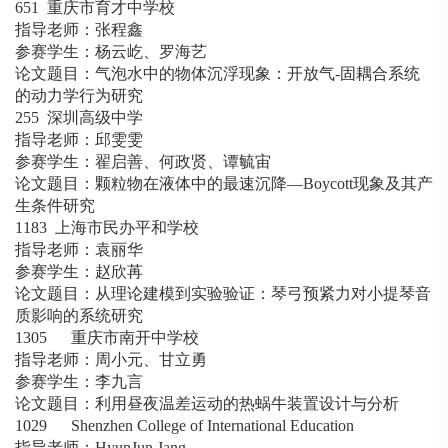
651 重庆市育才中学校
指导老师：张程鑫
参赛学生：杨云屹、罗海艺
论文题目：气泡水中的物体沉浮现象：开放气-固耦合系统
的动力学行为研究
255 深圳高级中学
指导老师：邱雯雯
参赛学生：翟启善、何政贤、谭毓宙
论文题目：颗粒物在液体中的最速沉降—Boycott现象及其产
生条件研究
1183 上海市民办平和学校
指导老师：袁丽华
参赛学生：赵欣苒
论文题目：从理论建模到实验验证：琴弓预紧力对小提琴音
质影响的系统研究
1305 重庆市南开中学校
指导老师：周小元、甘立勇
参赛学生：李九言
论文题目：利用昼夜温差运动的热蜗牛装置设计与分析
1029 Shenzhen College of International Education
指导老师：HyunJun Jang