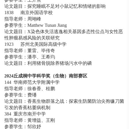
论文题目：探究睡眠不足对小鼠记忆和情绪的影响
1838 南京外国语学校
指导老师：周翊峰
参赛学生：Matthew Tunan Jiang
论文题目：X染色体失活逃逸相关基因多态性位点与女性恶
性肿瘤易感风险的关联研究
1923 苏州北美国际高级中学
指导老师：董雷、毕传奇
参赛学生：潘亭、王希玙
论文题目：利用猪骨脱除养猪场污水中的磷
2024
丘成桐中学科学奖（生物）南部赛区
144 华南师范大学附属中学
指导老师：徐春香、桂鹏
参赛学生：费璠
论文题目：香蕉生物群落之战：探索生防菌防治尖孢镰刀菌
引发的香蕉枯萎病机制
384 重庆市南开中学
指导老师：黄增益、王刚
参赛学生：邹欣妤