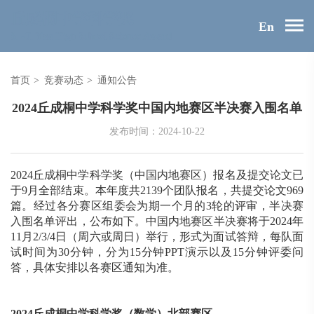
En
首页
>
竞赛动态
>
通知公告
2024丘成桐中学科学奖中国内地赛区半决赛入围名单
发布时间：2024-10-22
2024丘成桐中学科学奖（中国内地赛区）报名及提交论文已
于
9
月全部结束。本年度共
2139个团队报名，共提交论文
969
篇。经过各分赛区组委会为期一个月的
3
轮的评审，半决赛
入围名单评出，公布如下。中国内地赛区半决赛将于
2024
年
11
月
2/3/4
日（周六或周日）举行，形式为面试答辩，每队面
试时间为
30
分钟，分为
15
分钟
PPT
演示以及
15
分钟评委问
答，具体安排以各赛区通知为准。
2024
丘成桐中学科学奖（数学）北部赛区